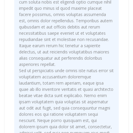
cum soluta nobis est eligendi optio cumque nihil
impedit quo minus id quod maxime placeat
facere possimus, omnis voluptas assumenda
est, omnis dolor repellendus. Temporibus autem
quibusdam et aut officiis debitis aut rerum
necessitatibus saepe eveniet ut et voluptates
repudiandae sint et molestiae non recusandae.
Itaque earum rerum hic tenetur a sapiente
delectus, ut aut reiciendis voluptatibus maiores
alias consequatur aut perferendis doloribus
asperiores repellat.
Sed ut perspiciatis unde omnis iste natus error sit
voluptatem accusantium doloremque
laudantium, totam rem aperiam, eaque ipsa
quae ab illo inventore veritatis et quasi architecto
beatae vitae dicta sunt explicabo. Nemo enim
ipsam voluptatem quia voluptas sit aspernatur
aut odit aut fugit, sed quia consequuntur magni
dolores eos qui ratione voluptatem sequi
nesciunt. Neque porro quisquam est, qui
dolorem ipsum quia dolor sit amet, consectetur,
adipisci velit, sed quia non numquam eius modi